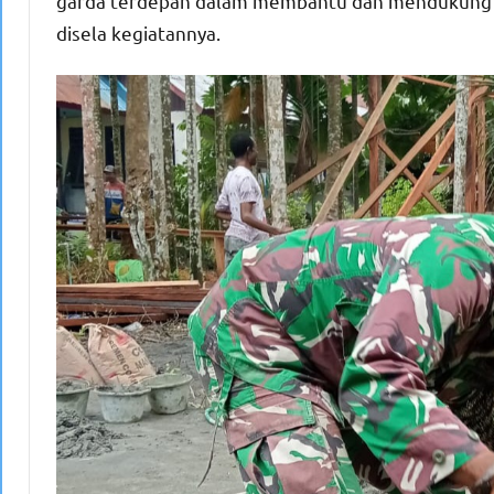
garda terdepan dalam membantu dan mendukung s
disela kegiatannya.