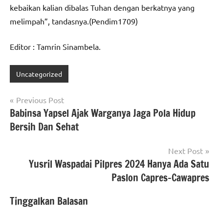
kebaikan kalian dibalas Tuhan dengan berkatnya yang
melimpah”, tandasnya.(Pendim1709)
Editor : Tamrin Sinambela.
Uncategorized
Navigasi
Previous Post
Babinsa Yapsel Ajak Warganya Jaga Pola Hidup
pos
Bersih Dan Sehat
Next Post
Yusril Waspadai Pilpres 2024 Hanya Ada Satu
Paslon Capres-Cawapres
Tinggalkan Balasan