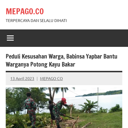
Skip
MEPAGO.CO
to
content
TERPERCAYA DAN SELALU DIHATI
Peduli Kesusahan Warga, Babinsa Yapbar Bantu
Warganya Potong Kayu Bakar
13 April 2023
MEPAGO CO
No
comments