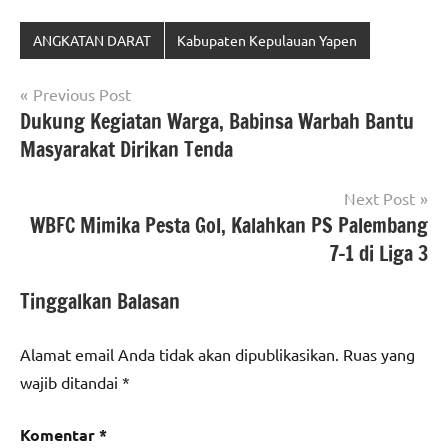
ANGKATAN DARAT
Kabupaten Kepulauan Yapen
Navigasi
Previous Post
Dukung Kegiatan Warga, Babinsa Warbah Bantu
pos
Masyarakat Dirikan Tenda
Next Post
WBFC Mimika Pesta Gol, Kalahkan PS Palembang
7-1 di Liga 3
Tinggalkan Balasan
Alamat email Anda tidak akan dipublikasikan.
Ruas yang
wajib ditandai
*
Komentar
*