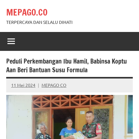
Skip
MEPAGO.CO
to
content
TERPERCAYA DAN SELALU DIHATI
Peduli Perkembangan Ibu Hamil, Babinsa Koptu
Aan Beri Bantuan Susu Formula
11 Mei 2024
MEPAGO CO
No
comments