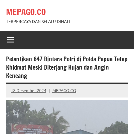
Skip
MEPAGO.CO
to
content
TERPERCAYA DAN SELALU DIHATI
Pelantikan 647 Bintara Polri di Polda Papua Tetap
Khidmat Meski Diterjang Hujan dan Angin
Kencang
18 Desember 2024
MEPAGO CO
No
comments