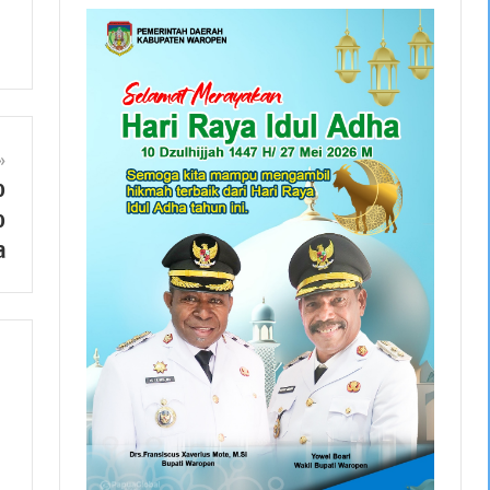
o
o
a