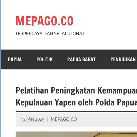
Skip
to
MEPAGO.CO
content
TERPERCAYA DAN SELALU DIHATI
PAPUA
POLITIK
PAPUA BARAT
PENDIDIKAN
Pelatihan Peningkatan Kemampua
Kepulauan Yapen oleh Polda Papu
15 Mei 2024
MEPAGO CO
No
comments