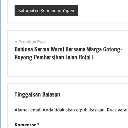
Kabupaten Kepulauan Yapen
Navigasi
Previous Post
Babinsa Serma Waroi Bersama Warga Gotong-
pos
Royong Pembersihan Jalan Roipi I
Tinggalkan Balasan
Alamat email Anda tidak akan dipublikasikan.
Ruas yang
Komentar
*