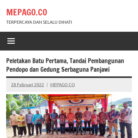
Skip
MEPAGO.CO
to
content
TERPERCAYA DAN SELALU DIHATI
Peletakan Batu Pertama, Tandai Pembangunan
Pendopo dan Gedung Serbaguna Panjawi
28 Februari 2022
MEPAGO CO
No
comments