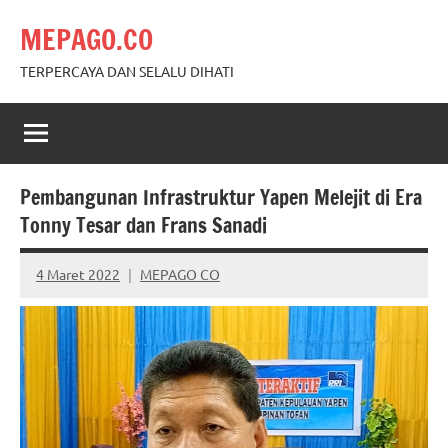
Skip
MEPAGO.CO
to
content
TERPERCAYA DAN SELALU DIHATI
Pembangunan Infrastruktur Yapen Melejit di Era
Tonny Tesar dan Frans Sanadi
4 Maret 2022
MEPAGO CO
No
comments