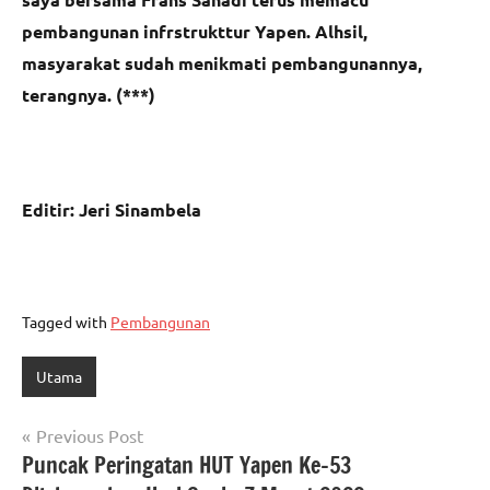
pembangunan infrstrukttur Yapen. Alhsil,
masyarakat sudah menikmati pembangunannya,
terangnya. (***)
Editir: Jeri Sinambela
Tagged with
Pembangunan
Utama
Navigasi
Previous Post
Puncak Peringatan HUT Yapen Ke-53
pos