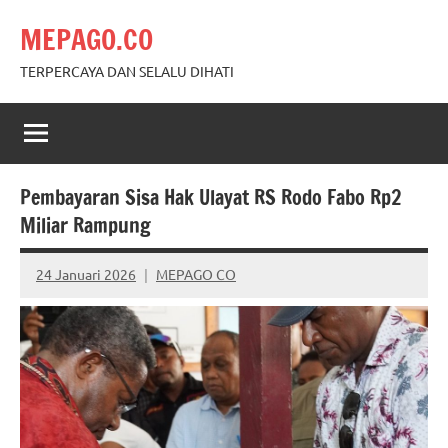
Skip
MEPAGO.CO
to
content
TERPERCAYA DAN SELALU DIHATI
Pembayaran Sisa Hak Ulayat RS Rodo Fabo Rp2
Miliar Rampung
24 Januari 2026
MEPAGO CO
No
comments