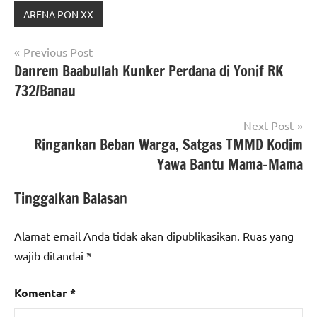
ARENA PON XX
Navigasi
Previous Post
Danrem Baabullah Kunker Perdana di Yonif RK
pos
732/Banau
Next Post
Ringankan Beban Warga, Satgas TMMD Kodim
Yawa Bantu Mama-Mama
Tinggalkan Balasan
Alamat email Anda tidak akan dipublikasikan.
Ruas yang
wajib ditandai
*
Komentar
*