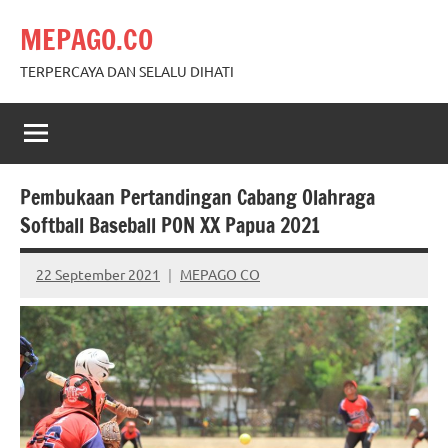
Skip
MEPAGO.CO
to
content
TERPERCAYA DAN SELALU DIHATI
Pembukaan Pertandingan Cabang Olahraga
Softball Baseball PON XX Papua 2021
22 September 2021
MEPAGO CO
No
comments