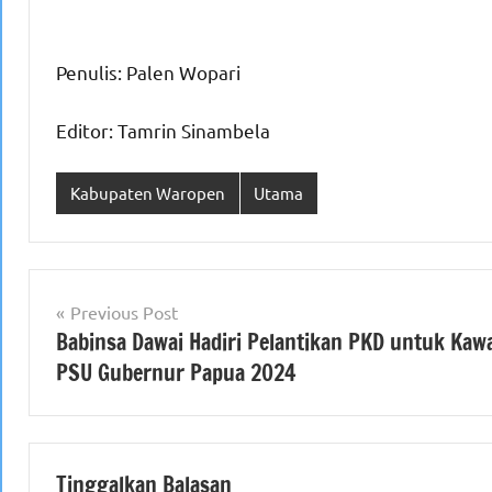
Penulis: Palen Wopari
Editor: Tamrin Sinambela
Kabupaten Waropen
Utama
Navigasi
Previous Post
Babinsa Dawai Hadiri Pelantikan PKD untuk Kaw
pos
PSU Gubernur Papua 2024
Tinggalkan Balasan