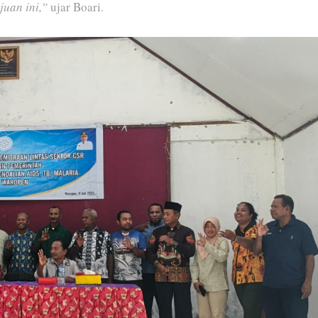
juan ini,”
ujar Boari.