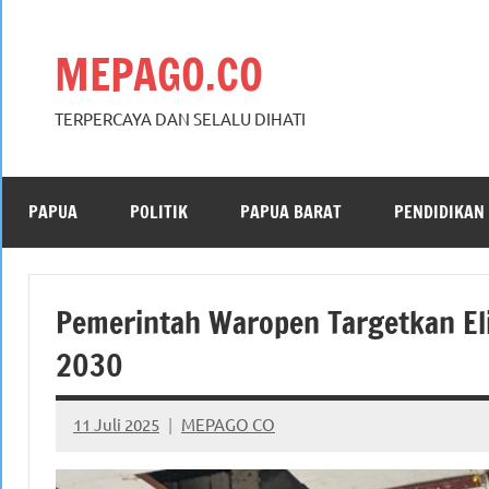
Skip
to
MEPAGO.CO
content
TERPERCAYA DAN SELALU DIHATI
PAPUA
POLITIK
PAPUA BARAT
PENDIDIKAN
Pemerintah Waropen Targetkan Eli
2030
11 Juli 2025
MEPAGO CO
No
comments