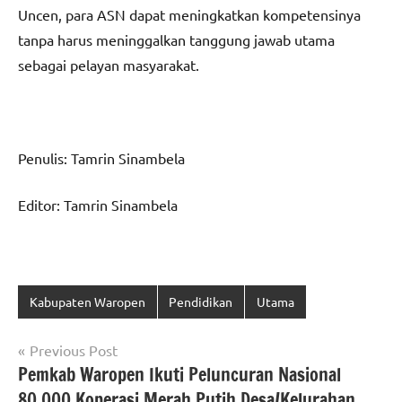
Uncen, para ASN dapat meningkatkan kompetensinya
tanpa harus meninggalkan tanggung jawab utama
sebagai pelayan masyarakat.
Penulis: Tamrin Sinambela
Editor: Tamrin Sinambela
Kabupaten Waropen
Pendidikan
Utama
Navigasi
Previous Post
Pemkab Waropen Ikuti Peluncuran Nasional
pos
80.000 Koperasi Merah Putih Desa/Kelurahan