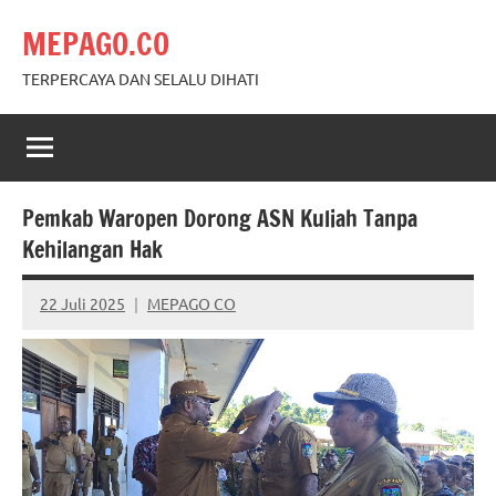
Skip
MEPAGO.CO
to
content
TERPERCAYA DAN SELALU DIHATI
Pemkab Waropen Dorong ASN Kuliah Tanpa
Kehilangan Hak
22 Juli 2025
MEPAGO CO
No
comments