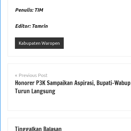
Penulis: TIM
Editor: Tamrin
Kabupaten Waropen
Navigasi
Previous Post
Honorer P3K Sampaikan Aspirasi, Bupati–Wabup
pos
Turun Langsung
Tinggalkan Balasan