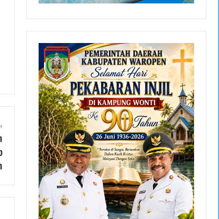
n
b
n