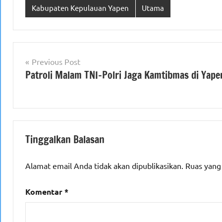
Kabupaten Kepulauan Yapen
Utama
Navigasi
Previous Post
Patroli Malam TNI-Polri Jaga Kamtibmas di Yape
pos
Tinggalkan Balasan
Alamat email Anda tidak akan dipublikasikan.
Ruas yang
Komentar
*