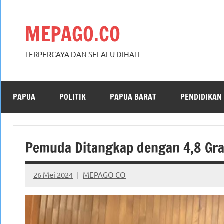
Skip
to
MEPAGO.CO
content
TERPERCAYA DAN SELALU DIHATI
PAPUA
POLITIK
PAPUA BARAT
PENDIDIKAN
Pemuda Ditangkap dengan 4,8 Gra
26 Mei 2024
MEPAGO CO
No
comments