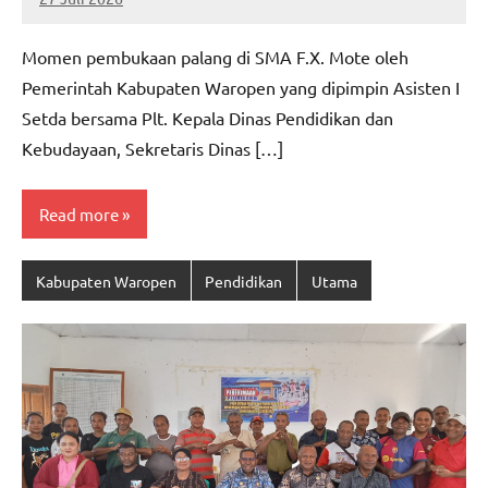
MEPAGO
No
CO
comments
Momen pembukaan palang di SMA F.X. Mote oleh
Pemerintah Kabupaten Waropen yang dipimpin Asisten I
Setda bersama Plt. Kepala Dinas Pendidikan dan
Kebudayaan, Sekretaris Dinas […]
Read more
Kabupaten Waropen
Pendidikan
Utama