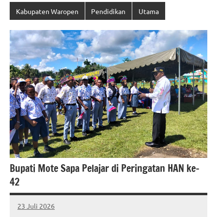
Kabupaten Waropen
Pendidikan
Utama
Bupati Mote Sapa Pelajar di Peringatan HAN ke-
42
23 Juli 2026
MEPAGO
No