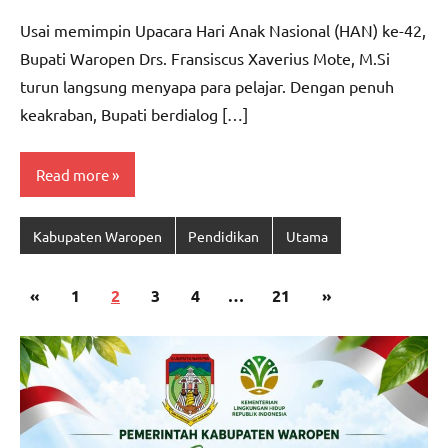
CO
comments
Usai memimpin Upacara Hari Anak Nasional (HAN) ke-42,
Bupati Waropen Drs. Fransiscus Xaverius Mote, M.Si
turun langsung menyapa para pelajar. Dengan penuh
keakraban, Bupati berdialog […]
Read more
Kabupaten Waropen
Pendidikan
Utama
Paginasi
Previous
Next
«
1
2
3
4
…
21
»
pos
Posts
Posts