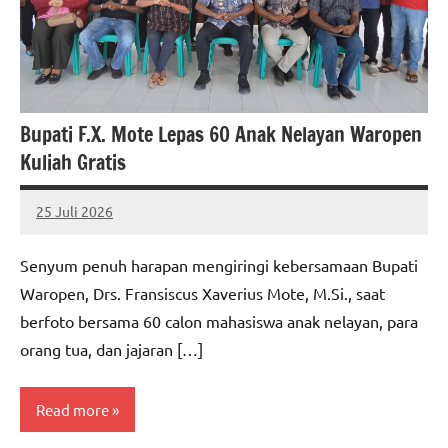
Bupati F.X. Mote Lepas 60 Anak Nelayan Waropen
Kuliah Gratis
25 Juli 2026
MEPAGO
No
CO
comments
Senyum penuh harapan mengiringi kebersamaan Bupati
Waropen, Drs. Fransiscus Xaverius Mote, M.Si., saat
berfoto bersama 60 calon mahasiswa anak nelayan, para
orang tua, dan jajaran […]
Read more