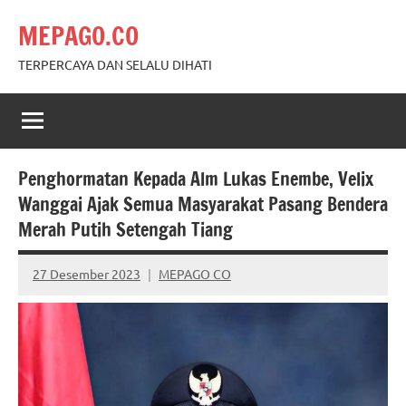
Skip
MEPAGO.CO
to
content
TERPERCAYA DAN SELALU DIHATI
Penghormatan Kepada Alm Lukas Enembe, Velix
Wanggai Ajak Semua Masyarakat Pasang Bendera
Merah Putih Setengah Tiang
27 Desember 2023
MEPAGO CO
No
comments