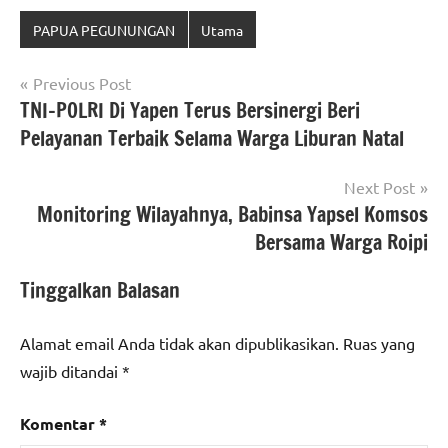
PAPUA PEGUNUNGAN
Utama
Navigasi
Previous Post
TNI-POLRI Di Yapen Terus Bersinergi Beri
pos
Pelayanan Terbaik Selama Warga Liburan Natal
Next Post
Monitoring Wilayahnya, Babinsa Yapsel Komsos
Bersama Warga Roipi
Tinggalkan Balasan
Alamat email Anda tidak akan dipublikasikan.
Ruas yang
wajib ditandai
*
Komentar
*