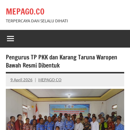
Skip
MEPAGO.CO
to
content
TERPERCAYA DAN SELALU DIHATI
Pengurus TP PKK dan Karang Taruna Waropen
Bawah Resmi Dibentuk
9 April 2026
MEPAGO CO
No
comments