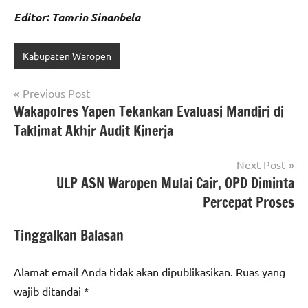
Editor: Tamrin Sinanbela
Kabupaten Waropen
Navigasi
Previous Post
Wakapolres Yapen Tekankan Evaluasi Mandiri di
pos
Taklimat Akhir Audit Kinerja
Next Post
ULP ASN Waropen Mulai Cair, OPD Diminta
Percepat Proses
Tinggalkan Balasan
Alamat email Anda tidak akan dipublikasikan.
Ruas yang
wajib ditandai
*