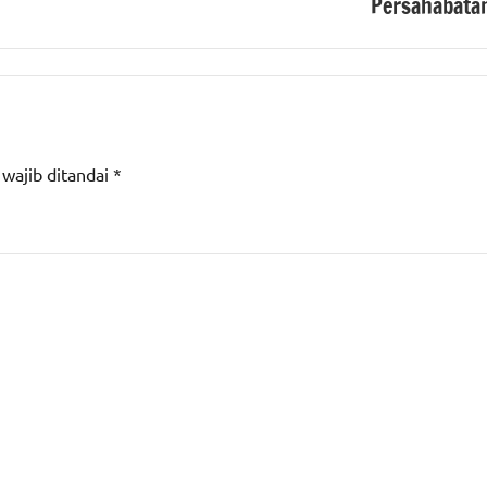
Persahabata
 wajib ditandai
*