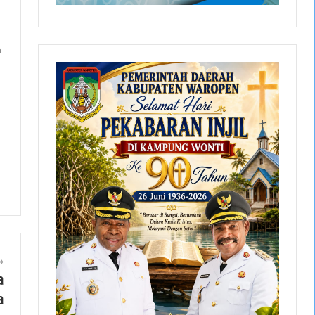
h
a
a