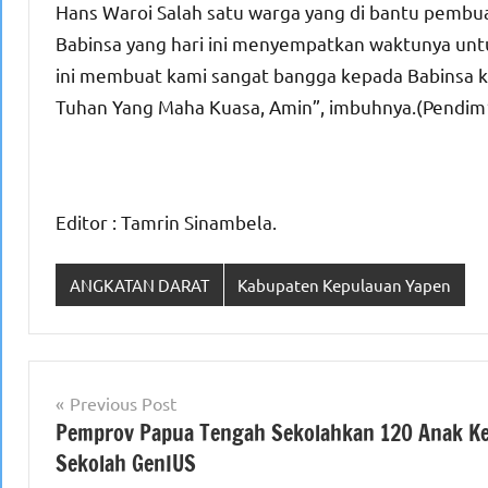
Hans Waroi Salah satu warga yang di bantu pemb
Babinsa yang hari ini menyempatkan waktunya un
ini membuat kami sangat bangga kepada Babinsa ki
Tuhan Yang Maha Kuasa, Amin”, imbuhnya.(Pendi
Editor : Tamrin Sinambela.
ANGKATAN DARAT
Kabupaten Kepulauan Yapen
Navigasi
Previous Post
Pemprov Papua Tengah Sekolahkan 120 Anak K
pos
Sekolah GenIUS