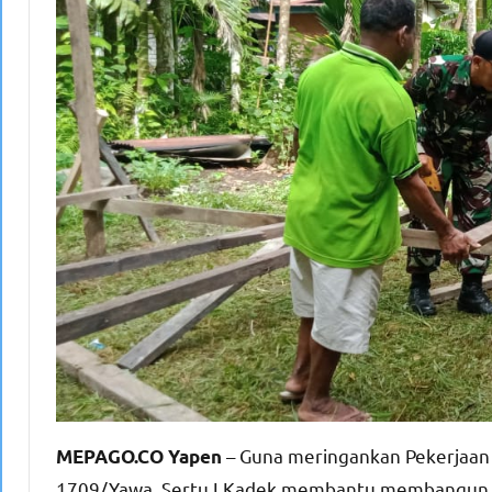
– Guna meringankan Pekerjaan
MEPAGO.CO Yapen
1709/Yawa, Sertu I Kadek membantu membangun s