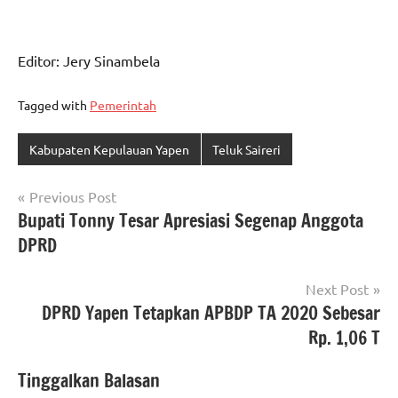
Editor: Jery Sinambela
Tagged with
Pemerintah
Kabupaten Kepulauan Yapen
Teluk Saireri
Navigasi
Previous Post
Bupati Tonny Tesar Apresiasi Segenap Anggota
pos
DPRD
Next Post
DPRD Yapen Tetapkan APBDP TA 2020 Sebesar
Rp. 1,06 T
Tinggalkan Balasan