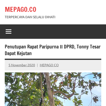
Skip
MEPAGO.CO
to
content
TERPERCAYA DAN SELALU DIHATI
Penutupan Rapat Paripurna II DPRD, Tonny Tesar
Dapat Kejutan
5 November 2020
MEPAGO CO
No
comments