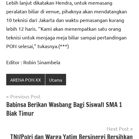
Lebih lanjut dikatakan Hendra, untuk memasang
peralatan biliar di venue, pihaknya akan mendatangkan
10 teknisi dari Jakarta dan waktu pemasangan kurang
lebih 12 haris. ‘’Kami akan menempatkan satu orang
teknisi untuk menjaga meja biliar sampai pertandingan
PON selesai,” tukasnya.(***)
Editor : Robin Sinambela
ARENA PON XX
Utama
Navigasi
Previous Post
Babinsa Berikan Wasbang Bagi Siswa/I SMA 1
pos
Biak Timur
Next Post
TNI/Polri dan Warga Yatim Bersinergi Bersihkan