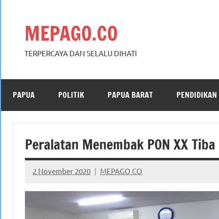
Skip
to
MEPAGO.CO
content
TERPERCAYA DAN SELALU DIHATI
PAPUA
POLITIK
PAPUA BARAT
PENDIDIKAN
Peralatan Menembak PON XX Tiba d
2 November 2020
MEPAGO CO
No
comments