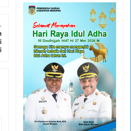
a
i
i