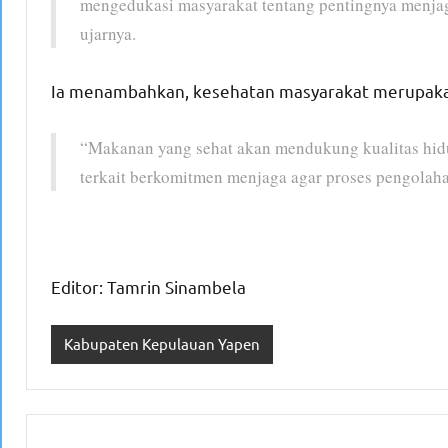
mengedukasi masyarakat tentang pentingnya menjag
ujarnya.
Ia menambahkan, kesehatan masyarakat merupakan 
“Makanan yang sehat akan mendukung kualitas hidu
terkait berkomitmen menjaga agar proses pengolahan
Editor: Tamrin Sinambela
Kabupaten Kepulauan Yapen