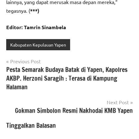
lainnya, yang dapat merusak masa depan mereka,”
tegasnya. (
***)
Editor: Tamrin Sinambela
Kabupaten Kepulauan Yapen
Navigasi
Previous Post
Pesta Semarak Budaya Batak di Yapen, Kapolres
pos
AKBP. Herzoni Saragih : Terasa di Kampung
Halaman
Next Post
Gokman Simbolon Resmi Nakhodai KMB Yapen
Tinggalkan Balasan