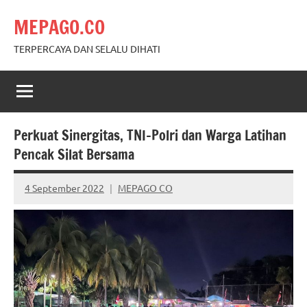
Skip
MEPAGO.CO
to
content
TERPERCAYA DAN SELALU DIHATI
Perkuat Sinergitas, TNI-Polri dan Warga Latihan
Pencak Silat Bersama
4 September 2022
MEPAGO CO
No
comments