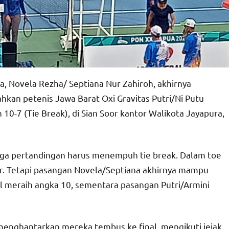
, Novela Rezha/ Septiana Nur Zahiroh, akhirnya
hkan petenis Jawa Barat Oxi Gravitas Putri/Ni Putu
 10-7 (Tie Break), di Sian Soor kantor Walikota Jayapura,
ngga pertandingan harus menempuh tie break. Dalam toe
ar. Tetapi pasangan Novela/Septiana akhirnya mampu
l meraih angka 10, sementara pasangan Putri/Armini
nghantarkan mereka tembus ke final, mengikuti jejak