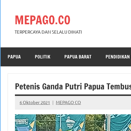
Skip
to
MEPAGO.CO
content
TERPERCAYA DAN SELALU DIHATI
PAPUA
POLITIK
PAPUA BARAT
PENDIDIKAN
Petenis Ganda Putri Papua Tembus
6 Oktober 2021
MEPAGO CO
No
comments