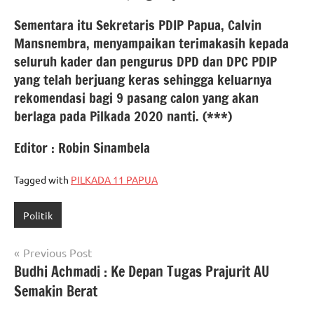
Sementara itu Sekretaris PDIP Papua, Calvin
Mansnembra, menyampaikan terimakasih kepada
seluruh kader dan pengurus DPD dan DPC PDIP
yang telah berjuang keras sehingga keluarnya
rekomendasi bagi 9 pasang calon yang akan
berlaga pada Pilkada 2020 nanti. (***)
Editor : Robin Sinambela
Tagged with
PILKADA 11 PAPUA
Politik
Navigasi
Previous Post
Budhi Achmadi : Ke Depan Tugas Prajurit AU
pos
Semakin Berat