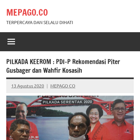
Skip
MEPAGO.CO
to
content
TERPERCAYA DAN SELALU DIHATI
PILKADA KEEROM : PDI-P Rekomendasi Piter
Gusbager dan Wahfir Kosasih
13 Agustus 2020
MEPAGO CO
No
comments