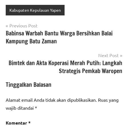
Kabupaten Kepulauan Yapen
Navigasi
Previous Post
Babinsa Warbah Bantu Warga Bersihkan Balai
pos
Kampung Batu Zaman
Next Post
Bimtek dan Akta Koperasi Merah Putih: Langkah
Strategis Pemkab Waropen
Tinggalkan Balasan
Alamat email Anda tidak akan dipublikasikan.
Ruas yang
wajib ditandai
*
Komentar
*