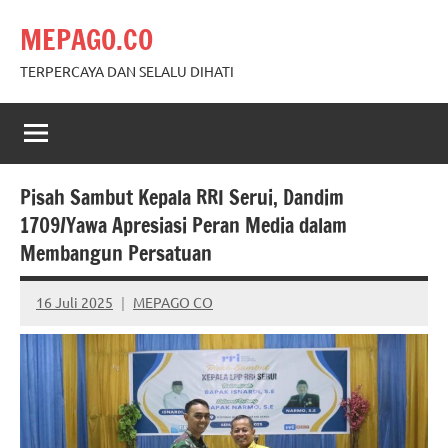
Skip
MEPAGO.CO
to
content
TERPERCAYA DAN SELALU DIHATI
Pisah Sambut Kepala RRI Serui, Dandim
1709/Yawa Apresiasi Peran Media dalam
Membangun Persatuan
16 Juli 2025
MEPAGO CO
No
comments