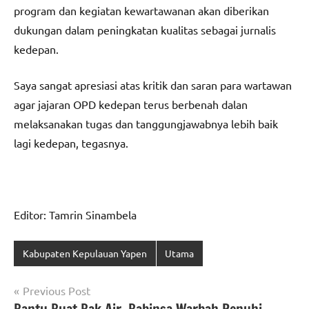
program dan kegiatan kewartawanan akan diberikan
dukungan dalam peningkatan kualitas sebagai jurnalis
kedepan.
Saya sangat apresiasi atas kritik dan saran para wartawan
agar jajaran OPD kedepan terus berbenah dalan
melaksanakan tugas dan tanggungjawabnya lebih baik
lagi kedepan, tegasnya.
Editor: Tamrin Sinambela
Kabupaten Kepulauan Yapen
Utama
Navigasi
Previous Post