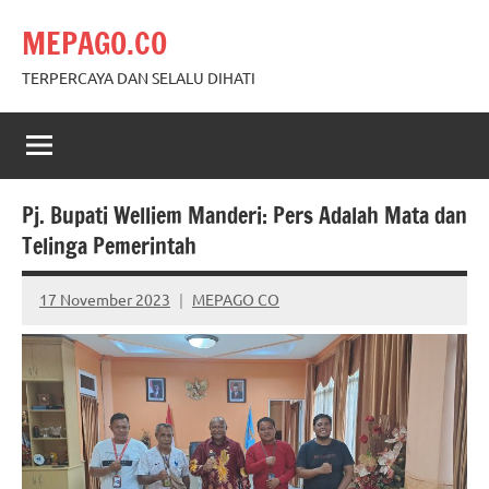
Skip
MEPAGO.CO
to
content
TERPERCAYA DAN SELALU DIHATI
Pj. Bupati Welliem Manderi: Pers Adalah Mata dan
Telinga Pemerintah
17 November 2023
MEPAGO CO
No
comments