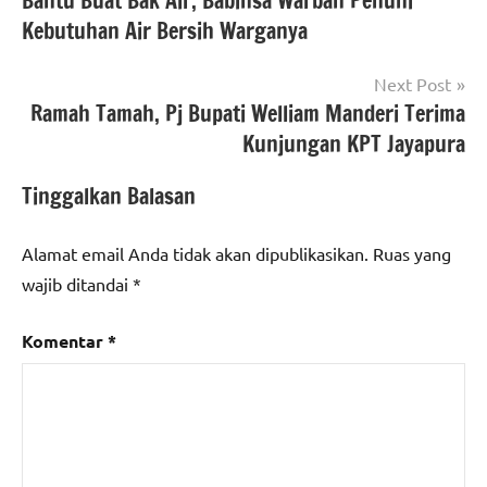
Bantu Buat Bak Air, Babinsa Warbah Penuhi
pos
Kebutuhan Air Bersih Warganya
Next Post
Ramah Tamah, Pj Bupati Welliam Manderi Terima
Kunjungan KPT Jayapura
Tinggalkan Balasan
Alamat email Anda tidak akan dipublikasikan.
Ruas yang
wajib ditandai
*
Komentar
*