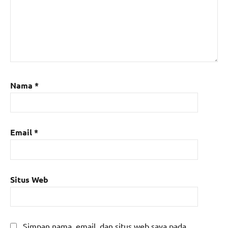
Nama
*
Email
*
Situs Web
Simpan nama, email, dan situs web saya pada