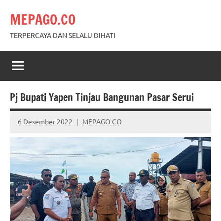
Skip
MEPAGO.CO
to
content
TERPERCAYA DAN SELALU DIHATI
Pj Bupati Yapen Tinjau Bangunan Pasar Serui
6 Desember 2022
MEPAGO CO
No
comments