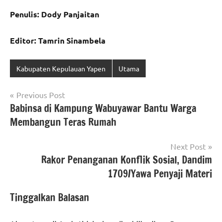
Penulis: Dody Panjaitan
Editor: Tamrin Sinambela
Kabupaten Kepulauan Yapen
Utama
Navigasi
Previous Post
Babinsa di Kampung Wabuyawar Bantu Warga
pos
Membangun Teras Rumah
Next Post
Rakor Penanganan Konflik Sosial, Dandim
1709/Yawa Penyaji Materi
Tinggalkan Balasan