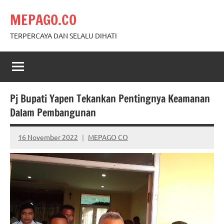
Skip
MEPAGO.CO
to
content
TERPERCAYA DAN SELALU DIHATI
Pj Bupati Yapen Tekankan Pentingnya Keamanan
Dalam Pembangunan
16 November 2022
MEPAGO CO
No
comments