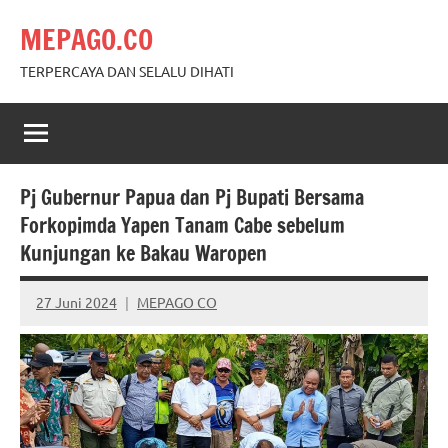
Skip
MEPAGO.CO
to
content
TERPERCAYA DAN SELALU DIHATI
Pj Gubernur Papua dan Pj Bupati Bersama
Forkopimda Yapen Tanam Cabe sebelum
Kunjungan ke Bakau Waropen
27 Juni 2024
MEPAGO CO
No
comments