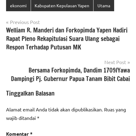
ekonomi
Kabupaten Kepulauan Yapen
Utama
Navigasi
Previous Post
Welliam R. Manderi dan Forkopimda Yapen Hadiri
pos
Rapat Pleno Rekapitulasi Suara Ulang sebagai
Respon Terhadap Putusan MK
Next Post
Bersama Forkopimda, Dandim 1709/Yawa
Dampingi Pj. Gubernur Papua Tanam Bibit Cabai
Tinggalkan Balasan
Alamat email Anda tidak akan dipublikasikan.
Ruas yang
wajib ditandai
*
Komentar
*