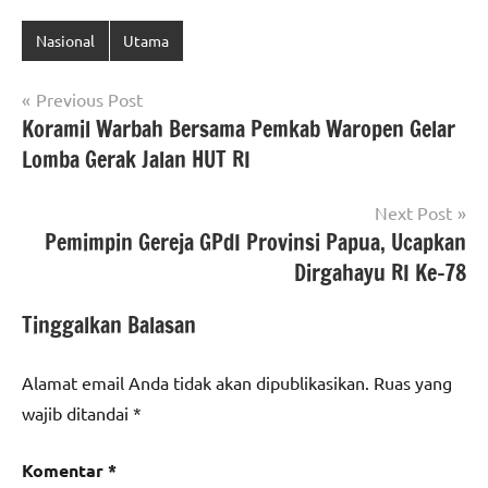
Nasional
Utama
Navigasi
Previous Post
Koramil Warbah Bersama Pemkab Waropen Gelar
pos
Lomba Gerak Jalan HUT RI
Next Post
Pemimpin Gereja GPdI Provinsi Papua, Ucapkan
Dirgahayu RI Ke-78
Tinggalkan Balasan
Alamat email Anda tidak akan dipublikasikan.
Ruas yang
wajib ditandai
*
Komentar
*