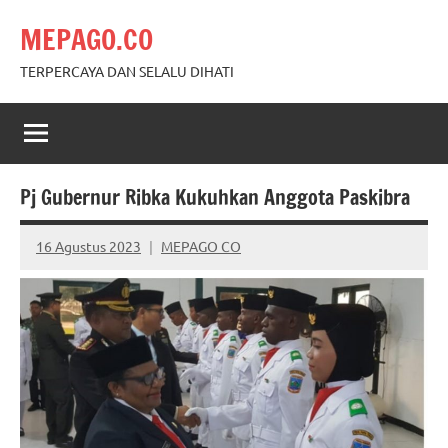
Skip
MEPAGO.CO
to
content
TERPERCAYA DAN SELALU DIHATI
Pj Gubernur Ribka Kukuhkan Anggota Paskibra
16 Agustus 2023
MEPAGO CO
No
comments