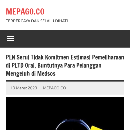
Skip
MEPAGO.CO
to
content
TERPERCAYA DAN SELALU DIHATI
PLN Serui Tidak Komitmen Estimasi Pemeliharaan
di PLTD Orai, Buntutnya Para Pelanggan
Mengeluh di Medsos
13 Maret 2023
MEPAGO CO
No
comments