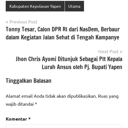
Kabupaten Kepulauan Yapen
Utama
Navigasi
Previous Post
Tonny Tesar, Calon DPR RI dari NasDem, Berbaur
pos
dalam Kegiatan Jalan Sehat di Tengah Kampanye
Next Post
Jhon Chris Ayomi Ditunjuk Sebagai Plt Kepala
Lurah Ansus oleh Pj. Bupati Yapen
Tinggalkan Balasan
Alamat email Anda tidak akan dipublikasikan.
Ruas yang
wajib ditandai
*
Komentar
*