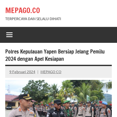
Skip
MEPAGO.CO
to
content
TERPERCAYA DAN SELALU DIHATI
Polres Kepulauan Yapen Bersiap Jelang Pemilu
2024 dengan Apel Kesiapan
9 Februari 2024
MEPAGO CO
No
comments