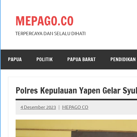
Skip
to
MEPAGO.CO
content
TERPERCAYA DAN SELALU DIHATI
PAPUA
POLITIK
PAPUA BARAT
PENDIDIKAN
Polres Kepulauan Yapen Gelar Syu
4 Desember 2023
MEPAGO CO
No
comments