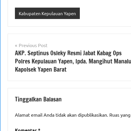
Kabupaten Kepulauan Yapen
Navigasi
Previous Post
AKP. Septinus Osleky Resmi Jabat Kabag Ops
pos
Polres Kepulauan Yapen, Ipda. Mangihut Manal
Kapolsek Yapen Barat
Tinggalkan Balasan
Alamat email Anda tidak akan dipublikasikan.
Ruas yang
Komentar
*