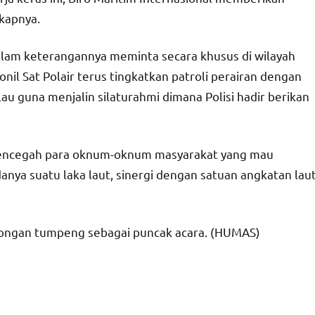
gkapnya.
alam keterangannya meminta secara khusus di wilayah
il Sat Polair terus tingkatkan patroli perairan dengan
u guna menjalin silaturahmi dimana Polisi hadir berikan
a mencegah para oknum-oknum masyarakat yang mau
danya suatu laka laut, sinergi dengan satuan angkatan lau
otongan tumpeng sebagai puncak acara. (HUMAS)