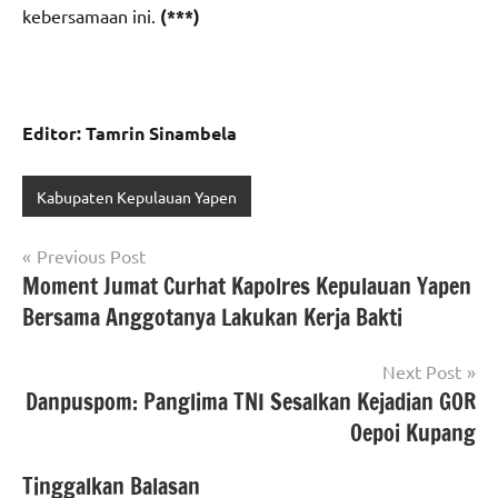
kebersamaan ini.
(***)
Editor: Tamrin Sinambela
Kabupaten Kepulauan Yapen
Navigasi
Previous Post
Moment Jumat Curhat Kapolres Kepulauan Yapen
pos
Bersama Anggotanya Lakukan Kerja Bakti
Next Post
Danpuspom: Panglima TNI Sesalkan Kejadian GOR
Oepoi Kupang
Tinggalkan Balasan