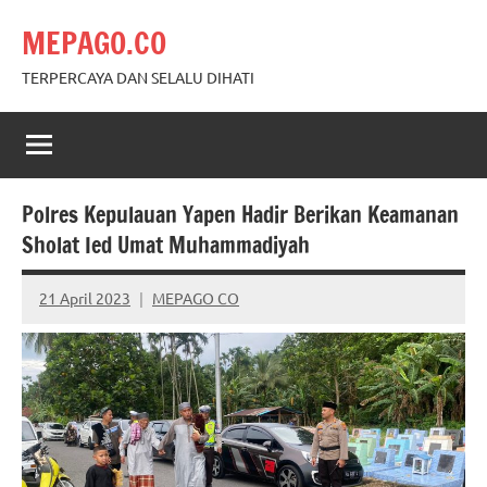
Skip
MEPAGO.CO
to
content
TERPERCAYA DAN SELALU DIHATI
Polres Kepulauan Yapen Hadir Berikan Keamanan
Sholat Ied Umat Muhammadiyah
21 April 2023
MEPAGO CO
No
comments