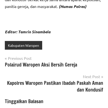
panitia gereja, dan masyarakat.
(Humas Polres)
Editor: Tamrin Sinambela
Kabupaten Waropen
Navigasi
Previous Post
Polairud Waropen Aksi Bersih Gereja
pos
Next Post
Kapolres Waropen Pastikan Ibadah Paskah Aman
dan Kondusif
Tinggalkan Balasan