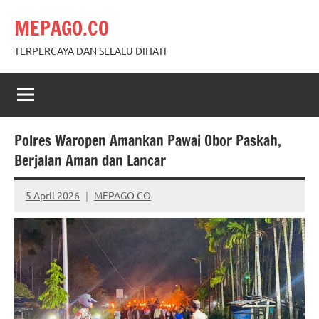
Skip
MEPAGO.CO
to
content
TERPERCAYA DAN SELALU DIHATI
Polres Waropen Amankan Pawai Obor Paskah,
Berjalan Aman dan Lancar
5 April 2026
MEPAGO CO
No
comments