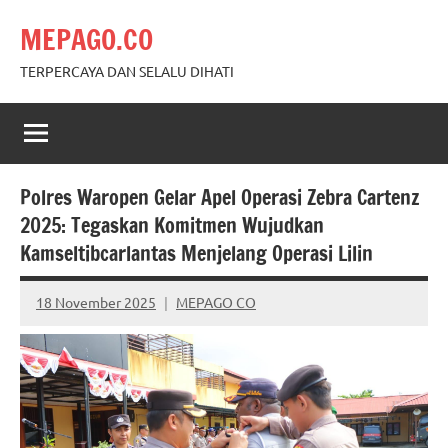
Skip
MEPAGO.CO
to
content
TERPERCAYA DAN SELALU DIHATI
Polres Waropen Gelar Apel Operasi Zebra Cartenz
2025: Tegaskan Komitmen Wujudkan
Kamseltibcarlantas Menjelang Operasi Lilin
18 November 2025
MEPAGO CO
No
comments