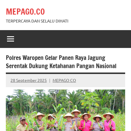
Skip
MEPAGO.CO
to
content
TERPERCAYA DAN SELALU DIHATI
Polres Waropen Gelar Panen Raya Jagung
Serentak Dukung Ketahanan Pangan Nasional
28 September 2025
MEPAGO CO
No
comments