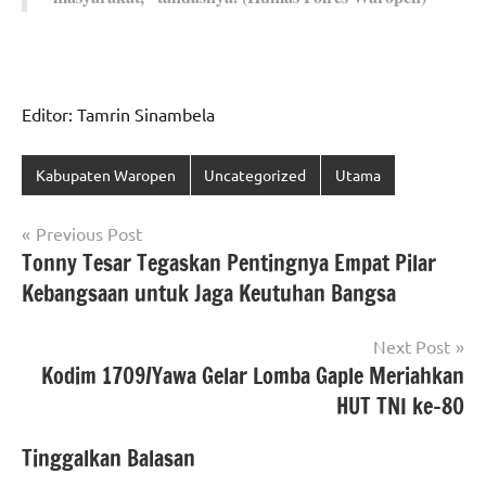
Editor: Tamrin Sinambela
Kabupaten Waropen
Uncategorized
Utama
Navigasi
Previous Post
Tonny Tesar Tegaskan Pentingnya Empat Pilar
pos
Kebangsaan untuk Jaga Keutuhan Bangsa
Next Post
Kodim 1709/Yawa Gelar Lomba Gaple Meriahkan
HUT TNI ke-80
Tinggalkan Balasan