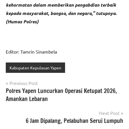
kehormatan dalam memberikan pengabdian terbaik
kepada masyarakat, bangsa, dan negara,” tutupnya.
(Humas Polres)
Editor: Tamrin Sinambela
Kabupaten Kepulauan Yapen
Navigasi
Previous Post
Polres Yapen Luncurkan Operasi Ketupat 2026,
pos
Amankan Lebaran
Next Post
6 Jam Dipalang, Pelabuhan Serui Lumpuh