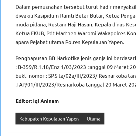
Dalam pemusnahan tersebut turut hadir menyaksi
diwakili Kasipidum Ramti Butar Butar, Ketua Pengad
muda pidana, Rustam Haji Hasan, Kepala dinas Kes
Ketua FKUB, Pdt Marthen Waromi Wakapolres Kom
apara Pejabat utama Polres Kepulauan Yapen.
Penghapusan BB Narkotika jenis ganja ini berdasar
: B-359/R.1.18/Enz 1/03/2023 tanggal 09 Maret 2
bukti nomor : SP.Sita/02a/III/2023/ Resnarkoba ta
.TAP/01/III/2023/Resnarkoba tanggal 20 Maret 20
Editor: Iqi Aninam
Kabupaten Kepulauan Yapen
Utama