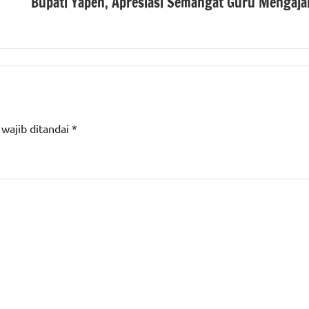
Bupati Yapen, Apresiasi Semangat Guru Mengaja
 wajib ditandai
*