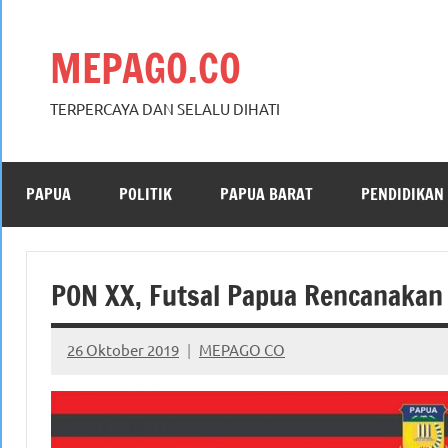
Skip
to
MEPAGO.CO
content
TERPERCAYA DAN SELALU DIHATI
PAPUA
POLITIK
PAPUA BARAT
PENDIDIKAN
PON XX, Futsal Papua Rencanakan 
26 Oktober 2019
MEPAGO CO
No
comments