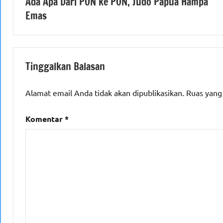
Ada Apa Dari PON ke PON, Judo Papua Hampa
pos
Emas
Tinggalkan Balasan
Alamat email Anda tidak akan dipublikasikan.
Ruas yang
Komentar
*