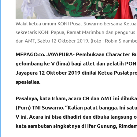
Wakil ketua umum KONI Pusat Suwarno bersama Ketua 
sekretaris KONI Papua, Ramat Marimbun dan pengurus
dan AMT, Sabtu 12 Oktober 2019. (foto : Robin SInambe
MEPAGO.co. JAYAPURA- Pembukaan Character Bui
gelombang ke V (lima) bagi atlet dan pelatih PO
Jayapura 12 Oktober 2019 dinilai Ketua Puslatpr
spesialias.
Pasalnya, kata Irham, acara CB dan AMT ini dibu
(Purn) TNI Suwarno. ‘’Kalian patut bangga. Ini s
V ini. Acara ini bisa dihadiri dan dibuka langsun
kata sambutan singkatnya di Ifar Gunung, Rimdam