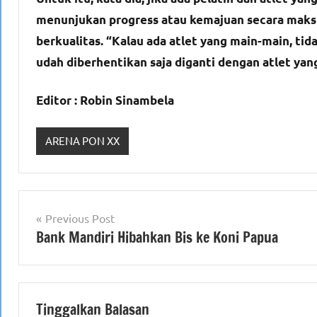
menunjukan progress atau kemajuan secara maksim
berkualitas. “Kalau ada atlet yang main-main, tid
udah diberhentikan saja diganti dengan atlet yang
Editor : Robin Sinambela
ARENA PON XX
Navigasi
Previous Post
Bank Mandiri Hibahkan Bis ke Koni Papua
pos
Tinggalkan Balasan