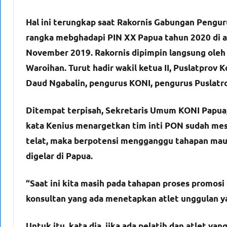
Hal ini terungkap saat Rakornis Gabungan Pengur
rangka mebghadapi PIN XX Papua tahun 2020 di a
November 2019. Rakornis dipimpin langsung oleh
Waroihan. Turut hadir wakil ketua II, Puslatprov 
Daud Ngabalin, pengurus KONI, pengurus Puslatro
Ditempat terpisah, Sekretaris Umum KONI Papua
kata Kenius menargetkan tim inti PON sudah mes
telat, maka berpotensi mengganggu tahapan maup
digelar di Papua.
“Saat ini kita masih pada tahapan proses promosi 
konsultan yang ada menetapkan atlet unggulan ya
Untuk itu, kata dia, jika ada pelatih dan atlet yan