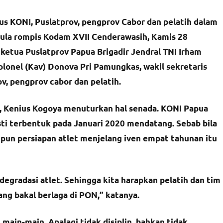
us KONI, Puslatprov, pengprov Cabor dan pelatih dalam
ula rompis Kodam XVII Cenderawasih, Kamis 28
 ketua Puslatprov Papua
Brigadir Jendral TNI Irham
Kolonel (Kav) Donova Pri Pamungkas, wakil sekretaris
v, pengprov cabor dan pelatih.
, Kenius Kogoya menuturkan hal senada. KONI Papua
ti terbentuk pada Januari 2020 mendatang. Sebab bila
un persiapan atlet menjelang iven empat tahunan itu
degradasi atlet. Sehingga kita harapkan pelatih dan tim
ng bakal berlaga di PON,” katanya.
g main-main. Apalagi tidak disiplin, bahkan tidak