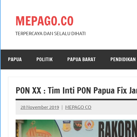
Skip
to
MEPAGO.CO
content
TERPERCAYA DAN SELALU DIHATI
PAPUA
POLITIK
PAPUA BARAT
PENDIDIKAN
PON XX : Tim Inti PON Papua Fix J
28 November 2019
MEPAGO CO
No
comments