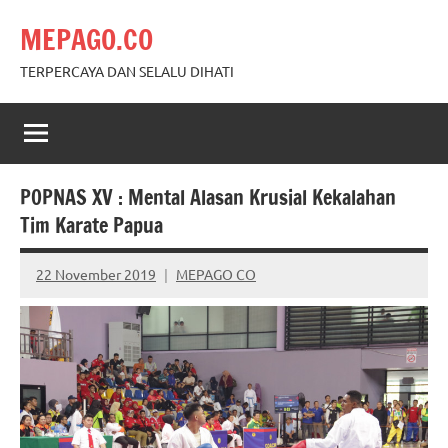
Skip
MEPAGO.CO
to
content
TERPERCAYA DAN SELALU DIHATI
POPNAS XV : Mental Alasan Krusial Kekalahan
Tim Karate Papua
22 November 2019
MEPAGO CO
No
comments