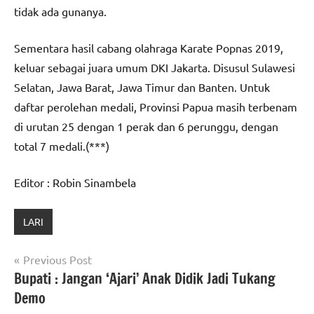
tidak ada gunanya.
Sementara hasil cabang olahraga Karate Popnas 2019,
keluar sebagai juara umum DKI Jakarta. Disusul Sulawesi
Selatan, Jawa Barat, Jawa Timur dan Banten. Untuk
daftar perolehan medali, Provinsi Papua masih terbenam
di urutan 25 dengan 1 perak dan 6 perunggu, dengan
total 7 medali.(***)
Editor : Robin Sinambela
LARI
Navigasi
Previous Post
Bupati : Jangan ‘Ajari’ Anak Didik Jadi Tukang
pos
Demo