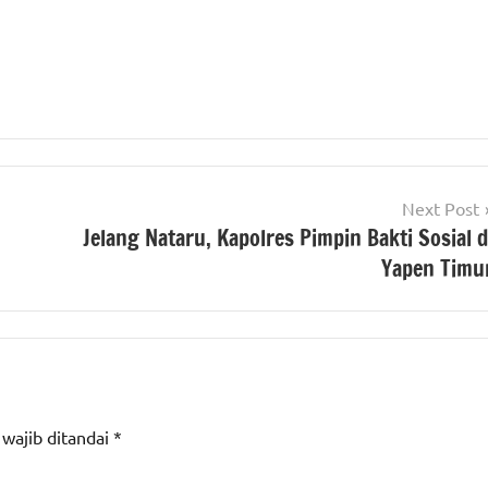
Next Post
Jelang Nataru, Kapolres Pimpin Bakti Sosial d
Yapen Timu
 wajib ditandai
*