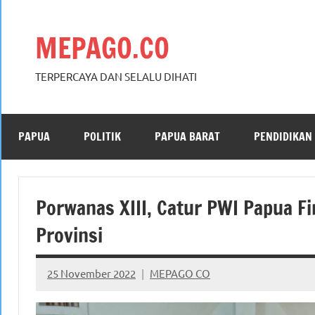
Skip
to
MEPAGO.CO
content
TERPERCAYA DAN SELALU DIHATI
PAPUA
POLITIK
PAPUA BARAT
PENDIDIKAN
Porwanas XIII, Catur PWI Papua Fi
Provinsi
25 November 2022
MEPAGO CO
No
comments