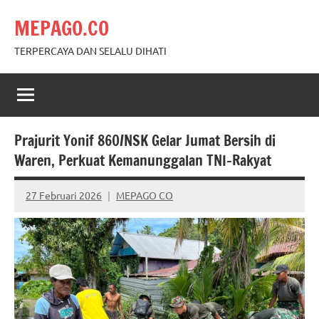
Skip
MEPAGO.CO
to
content
TERPERCAYA DAN SELALU DIHATI
Prajurit Yonif 860/NSK Gelar Jumat Bersih di
Waren, Perkuat Kemanunggalan TNI–Rakyat
27 Februari 2026
MEPAGO CO
No
comments