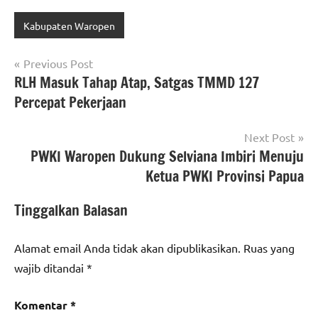
Kabupaten Waropen
Navigasi
Previous Post
RLH Masuk Tahap Atap, Satgas TMMD 127
pos
Percepat Pekerjaan
Next Post
PWKI Waropen Dukung Selviana Imbiri Menuju
Ketua PWKI Provinsi Papua
Tinggalkan Balasan
Alamat email Anda tidak akan dipublikasikan.
Ruas yang
wajib ditandai
*
Komentar
*