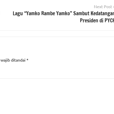
Next Post
i
Lagu “Yamko Rambe Yamko” Sambut Kedatanga
Presiden di PYC
 wajib ditandai
*