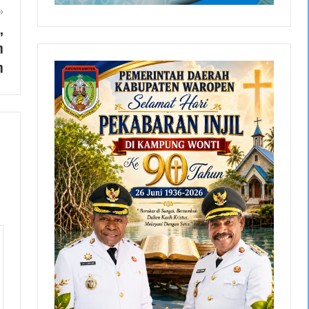
,
n
n