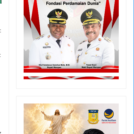
t
t
,