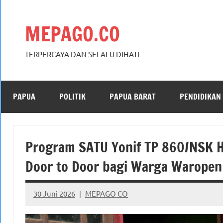
Skip
to
MEPAGO.CO
content
TERPERCAYA DAN SELALU DIHATI
PAPUA
POLITIK
PAPUA BARAT
PENDIDIKAN
Program SATU Yonif TP 860/NSK H
Door to Door bagi Warga Waropen
30 Juni 2026
MEPAGO CO
No
comments