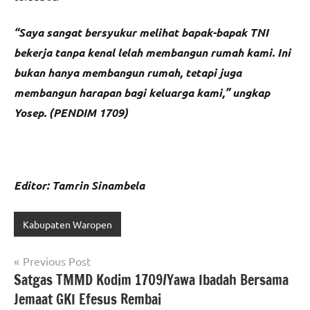
“Saya sangat bersyukur melihat bapak-bapak TNI
bekerja tanpa kenal lelah membangun rumah kami. Ini
bukan hanya membangun rumah, tetapi juga
membangun harapan bagi keluarga kami,” ungkap
Yosep. (PENDIM 1709)
Editor: Tamrin Sinambela
Kabupaten Waropen
Navigasi
Previous Post
Satgas TMMD Kodim 1709/Yawa Ibadah Bersama
pos
Jemaat GKI Efesus Rembai