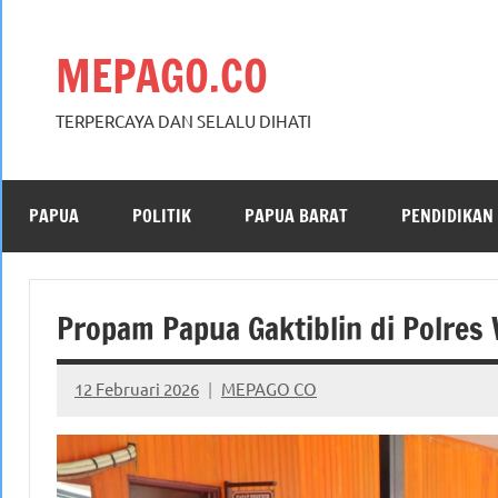
Skip
to
MEPAGO.CO
content
TERPERCAYA DAN SELALU DIHATI
PAPUA
POLITIK
PAPUA BARAT
PENDIDIKAN
Propam Papua Gaktiblin di Polres
12 Februari 2026
MEPAGO CO
No
comments