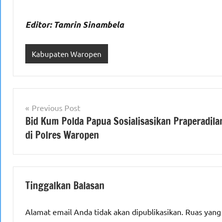
Editor: Tamrin Sinambela
Kabupaten Waropen
Navigasi
Previous Post
Bid Kum Polda Papua Sosialisasikan Praperadila
pos
di Polres Waropen
Tinggalkan Balasan
Alamat email Anda tidak akan dipublikasikan.
Ruas yang