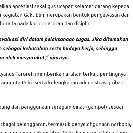
an apresiasi sekaligus ucapan selamat datang kepada
a kegiatan Gaktiblin merupakan bentuk pengawasan dan
erada pada koridor aturan dan disiplin.
valuasi diri dalam pelaksanaan tugas. Jika ditemukan
in sebagai kebutuhan serta budaya kerja, sehingga
a oleh masyarakat,” ujarnya.
ulyanus Taroreh memberikan arahan terkait pentingnya
anggota Polri, serta kelengkapan administrasi pribadi
mpang dan penggunaan seragam dinas (gampol) sesuai
berbagai pelanggaran, termasuk penyalahgunaan narkoba,
coreng nama baik institusi Polri, khususnya Polda Papua